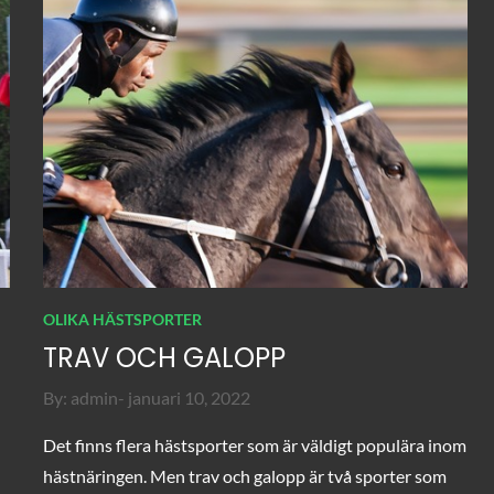
OLIKA HÄSTSPORTER
TRAV OCH GALOPP
Posted
By:
admin
januari 10, 2022
on
Det finns flera hästsporter som är väldigt populära inom
hästnäringen. Men trav och galopp är två sporter som