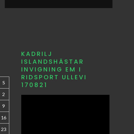
KADRILJ
ISLANDSHÄSTAR
INVIGNING EM I
RIDSPORT ULLEVI
S
170821
2
9
16
23