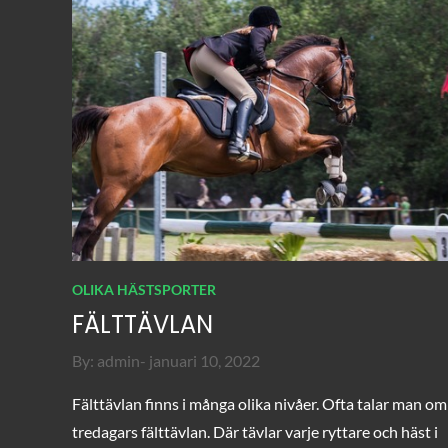
OLIKA HÄSTSPORTER
FÄLTTÄVLAN
Posted
By:
admin
januari 10, 2022
on
Fälttävlan finns i många olika nivåer. Ofta talar man om
tredagars fälttävlan. Där tävlar varje ryttare och häst i