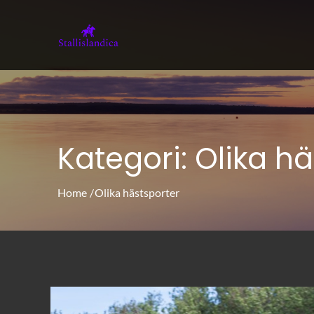
Skip
to
stallislandica.s
stallislandica.se – Lär dig mer om häs
content
Kategori:
Olika hä
Home
Olika hästsporter