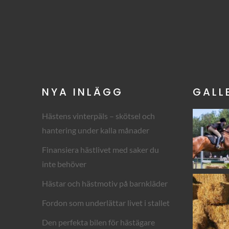
NYA INLÄGG
GALL
Hästens vinterpäls – skötsel och
hantering under kalla månader
Finansiera hästlivet med saker du
inte behöver
Hästar och hästmotiv på barnkläder
Fordon som underlättar livet i stallet
Den perfekta bilen för hästägare