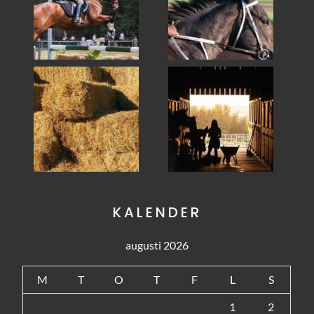
KALENDER
augusti 2026
M
T
O
T
F
L
S
1
2