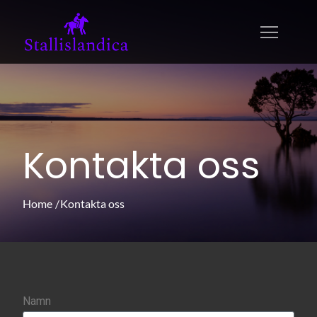
stallislandica.se
stallislandica.se – Lär dig mer om
hästsporten här!
Kontakta oss
Home
Kontakta oss
Namn