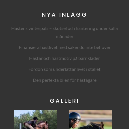
NYA INLÄGG
Hästens vinterpäls – skötsel och hantering under kalla
månader
Finansiera hästlivet med saker du inte behöver
Hästar och hästmotiv på barnkläder
Fordon som underlättar livet i stallet
Den perfekta bilen för hästägare
GALLERI